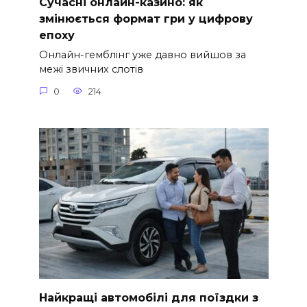
Сучасні онлайн-казино: як
змінюється формат гри у цифрову
епоху
Онлайн-гемблінг уже давно вийшов за
межі звичних слотів
0
214
Найкращі автомобілі для поїздки з