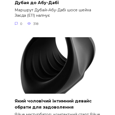
Дубая до Абу-Дабі
Маршрут Дубай–Абу-Дабі шосе шейха
Заєда (E11) налічує
0
318
Який чоловічий інтимний девайс
обрати для задоволення
Яйце мастурбатор: компактний старт Яйце