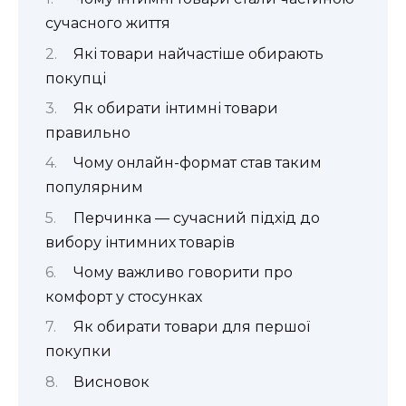
сучасного життя
Які товари найчастіше обирають
покупці
Як обирати інтимні товари
правильно
Чому онлайн-формат став таким
популярним
Перчинка — сучасний підхід до
вибору інтимних товарів
Чому важливо говорити про
комфорт у стосунках
Як обирати товари для першої
покупки
Висновок