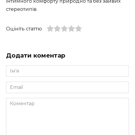
інтимного комфорту природно та без зайвих
стереотипів.
Оцініть статтю
Додати коментар
Ім'я
*
Email
*
Коментар