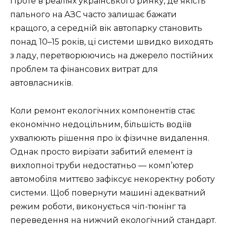
Проте в реаліях українського ринку, де якість
пального на АЗС часто залишає бажати
кращого, а середній вік автопарку становить
понад 10–15 років, ці системи швидко виходять
з ладу, перетворюючись на джерело постійних
проблем та фінансових витрат для
автовласників.
Коли ремонт екологічних компонентів стає
економічно недоцільним, більшість водіїв
ухвалюють рішення про їх фізичне видалення.
Однак просто вирізати забитий елемент із
вихлопної труби недостатньо — комп’ютер
автомобіля миттєво зафіксує некоректну роботу
системи. Щоб повернути машині адекватний
режим роботи, виконується чіп-тюнінг та
переведення на нижчий екологічний стандарт.