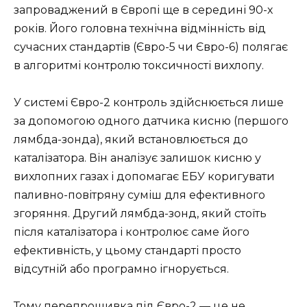
запроваджений в Європі ще в середині 90-х
років. Його головна технічна відмінність від
сучасних стандартів (Євро-5 чи Євро-6) полягає
в алгоритмі контролю токсичності вихлопу.
У системі Євро-2 контроль здійснюється лише
за допомогою одного датчика кисню (першого
лямбда-зонда), який встановлюється до
каталізатора. Він аналізує залишок кисню у
вихлопних газах і допомагає ЕБУ коригувати
паливно-повітряну суміш для ефективного
згоряння. Другий лямбда-зонд, який стоїть
після каталізатора і контролює саме його
ефективність, у цьому стандарті просто
відсутній або програмно ігнорується.
Тому перепрошивка під Євро-2 — це не