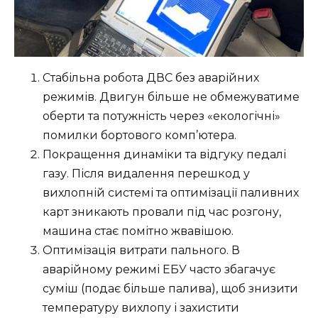
Стабільна робота ДВС без аварійних
режимів. Двигун більше не обмежуватиме
оберти та потужність через «екологічні»
помилки бортового комп’ютера.
Покращення динаміки та відгуку педалі
газу. Після видалення перешкод у
вихлопній системі та оптимізації паливних
карт зникають провали під час розгону,
машина стає помітно жвавішою.
Оптимізація витрати пального. В
аварійному режимі ЕБУ часто збагачує
суміш (подає більше палива), щоб знизити
температуру вихлопу і захистити