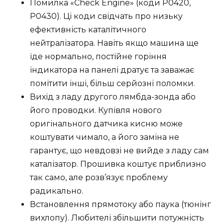
Помилка «Check Engine» (коди P0420,
P0430). Ці коди свідчать про низьку
ефективність каталітичного
нейтралізатора. Навіть якщо машина ще
їде нормально, постійне горіння
індикатора на панелі дратує та заважає
помітити інші, більш серйозні поломки.
Вихід з ладу другого лямбда-зонда або
його проводки. Купівля нового
оригінального датчика кисню може
коштувати чимало, а його заміна не
гарантує, що невдовзі не вийде з ладу сам
каталізатор. Прошивка коштує приблизно
так само, але розв’язує проблему
радикально.
Встановлення прямотоку або паука (тюнінг
вихлопу). Любителі збільшити потужність