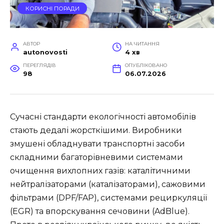
КОРИСНІ ПОРАДИ
АВТОР
НА ЧИТАННЯ
autonovosti
4 хв
ПЕРЕГЛЯДІВ
ОПУБЛІКОВАНО
98
06.07.2026
Сучасні стандарти екологічності автомобілів
стають дедалі жорсткішими. Виробники
змушені обладнувати транспортні засоби
складними багаторівневими системами
очищення вихлопних газів: каталітичними
нейтралізаторами (каталізаторами), сажовими
фільтрами (DPF/FAP), системами рециркуляції
(EGR) та впорскування сечовини (AdBlue).